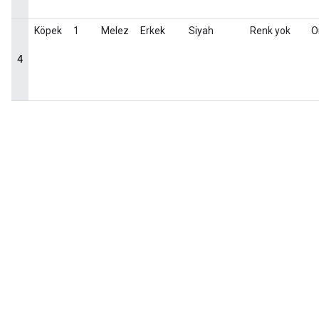
Köpek
1
Melez
Erkek
Siyah
Renk yok
O
4