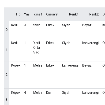
Tip
Yaş
cins1
Cinsiyet
Renk1
Renk2
O
Kedi
3
tekir
Erkek
Siyah
Beyaz
K
0
Kedi
1
Yerli
Erkek
Siyah
kahverengi
O
Orta
1
Saç
Köpek
1
Melez
Erkek
kahverengi
Beyaz
O
2
Köpek
4
Melez
Dişi
Siyah
kahverengi
O
3