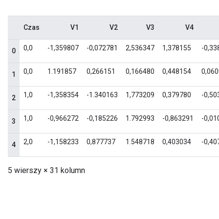
Czas
V1
V2
V3
V4
0,0
-1,359807
-0,072781
2,536347
1,378155
-0,33
0
0,0
1.191857
0,266151
0,166480
0,448154
0,06
1
1,0
-1,358354
-1.340163
1,773209
0,379780
-0,50
2
1,0
-0,966272
-0,185226
1.792993
-0,863291
-0,01
3
2,0
-1,158233
0,877737
1.548718
0,403034
-0,40
4
5 wierszy × 31 kolumn