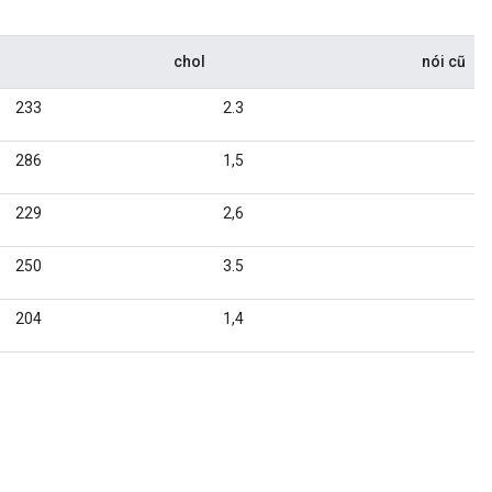
chol
nói cũ
233
2.3
286
1,5
229
2,6
250
3.5
204
1,4