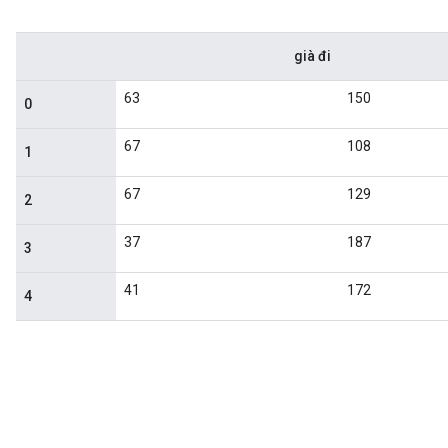
già đi
63
150
0
67
108
1
67
129
2
37
187
3
41
172
4