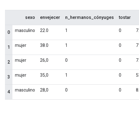
sexo
envejecer
n_hermanos_cónyuges
tostar
masculino
22.0
1
0
7
0
mujer
38.0
1
0
7
1
mujer
26,0
0
0
7
2
mujer
35,0
1
0
5
3
masculino
28,0
0
0
8
4