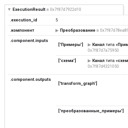
ExecutionResult
в 0x7f87d7922d10
.execution_id
5
.компонент
Преобразование
в 0x7f87d78ea8
.component.inputs
['Примеры']
Канал
типа
«При
0x7f87d7a75950
['схема']
Канал
типа
«схе
0x7f87d4321050
.component.outputs
['transform_graph']
['преобразованные_примеры']