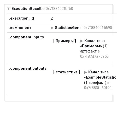
ExecutionResult
в 0x7f88402fbf50
.execution_id
2
.компонент
StatisticsGen
в 0x7f8840015690
.component.inputs
['Примеры']
Канал
типа
«Примеры»
(1)
артефакт
в
0x7f87d7a75950
.component.outputs
['статистика']
Канал
типа
«ExampleStatistic
(1 артефакт)
в
0x7f883fe60f90