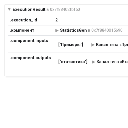
ExecutionResult
в 0x7f88402fbf50
.execution_id
2
.компонент
StatisticsGen
в 0x7f8840015690
.component.inputs
['Примеры']
Канал
типа
«Пр
.component.outputs
['статистика']
Канал
типа
«Ex