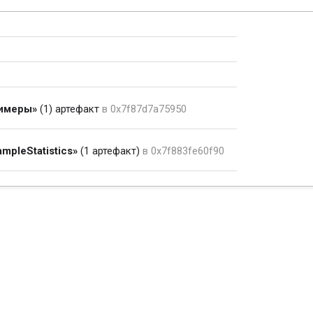
имеры»
(1) артефакт
в 0x7f87d7a75950
ampleStatistics»
(1 артефакт)
в 0x7f883fe60f90