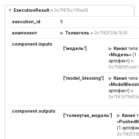
ExecutionResult
в 0x7f87bc190ed0
.execution_id
9
.компонент
Толкатель
в 0x7f82f3567b50
.component.inputs
['модель']
Канал
типа
«Модель»
(1
артефакт)
в
0x7f883ffeeb1
['model_blessing']
Канал
типа
«ModelBlessi
артефакт)
в
0x7f87d79d05
.component.outputs
['толкнутая_модель']
Канал
т
«PushedM
(1 артефа
0x7f82f35