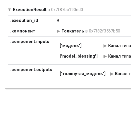
ExecutionResult
в 0x7f87bc190ed0
.execution_id
9
.компонент
Толкатель
в 0x7f82f3567b50
.component.inputs
['модель']
Канал
тип
['model_blessing']
Канал
тип
.component.outputs
['толкнутая_модель']
Канал
т