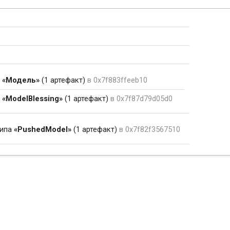
а
«Модель»
(1 артефакт)
в 0x7f883ffeeb10
а
«ModelBlessing»
(1 артефакт)
в 0x7f87d79d05d0
ипа
«PushedModel»
(1 артефакт)
в 0x7f82f3567510