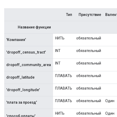
Тип
Присутствие
Вален
Название функции
НИТЬ
обязательный
'Компания'
INT
обязательный
'dropoff_census_tract'
INT
обязательный
dropoff_community_area
ПЛАВАТЬ
обязательный
dropoff_latitude
ПЛАВАТЬ
обязательный
'dropoff_longitude'
ПЛАВАТЬ
обязательный
Один
'плата за проезд'
НИТЬ
обязательный
Один
'способ оплаты'