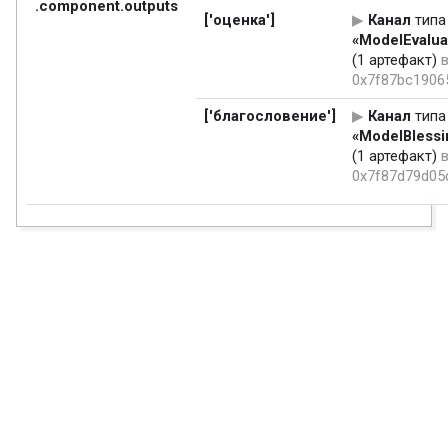
.component.outputs
['оценка']
Канал
типа
«ModelEvalua
(1 артефакт)
0x7f87bc1906
['благословение']
Канал
типа
«ModelBlessi
(1 артефакт)
0x7f87d79d05