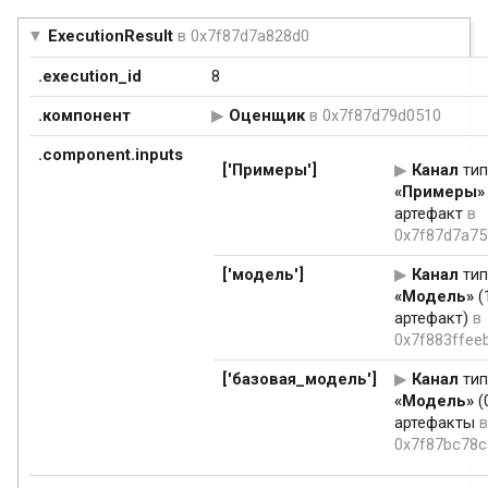
ExecutionResult
в 0x7f87d7a828d0
.execution_id
8
.компонент
Оценщик
в 0x7f87d79d0510
.component.inputs
['Примеры']
Канал
тип
«Примеры»
артефакт
в
0x7f87d7a75
['модель']
Канал
тип
«Модель»
(
артефакт)
в
0x7f883ffee
['базовая_модель']
Канал
тип
«Модель»
(
артефакты
в
0x7f87bc78c