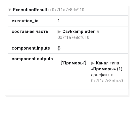
ExecutionResult
в 0x7f1a7e8da910
.execution_id
1
.составная часть
CsvExampleGen
в
0x7f1a7e8cf610
.component.inputs
{}
.component.outputs
['Примеры']
Канал
типа
«Примеры»
(1)
артефакт
в
0x7f1a7e8cfa50