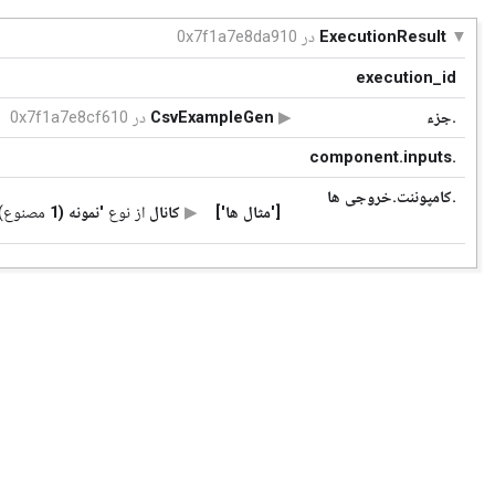
ExecutionResult
در 0x7f1a7e8da910
execution_id
.جزء
CsvExampleGen
در 0x7f1a7e8cf610
.component.inputs
.کامپوننت.خروجی ها
['مثال ها']
کانال
از نوع
'نمونه (1
مصنوع)