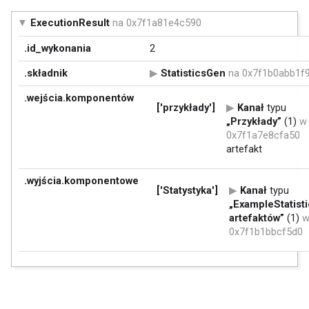
ExecutionResult
na 0x7f1a81e4c590
.id_wykonania
2
.składnik
StatisticsGen
na 0x7f1b0abb1f
.wejścia.komponentów
['przykłady']
Kanał
typu
„Przykłady”
(1)
w
0x7f1a7e8cfa50
artefakt
.wyjścia.komponentowe
['Statystyka']
Kanał
typu
„ExampleStatist
artefaktów”
(1)
0x7f1b1bbcf5d0