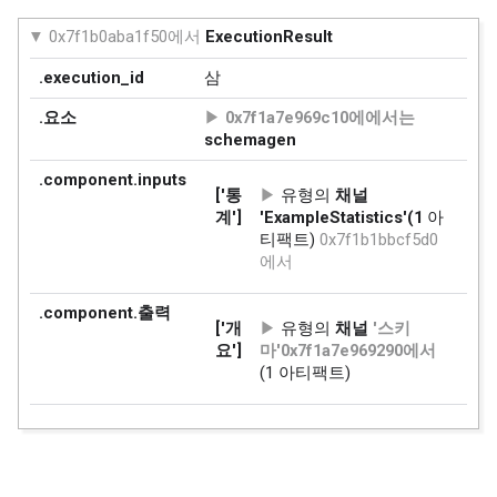
0x7f1b0aba1f50에서
ExecutionResult
.execution_id
삼
.요소
0x7f1a7e969c10에에서는
schemagen
.component.inputs
['통
유형의
채널
계']
'ExampleStatistics'(1
아
티팩트)
0x7f1b1bbcf5d0
에서
.component.출력
['개
유형의
채널
'스키
요']
마'0x7f1a7e969290에서
(1 아티팩트)