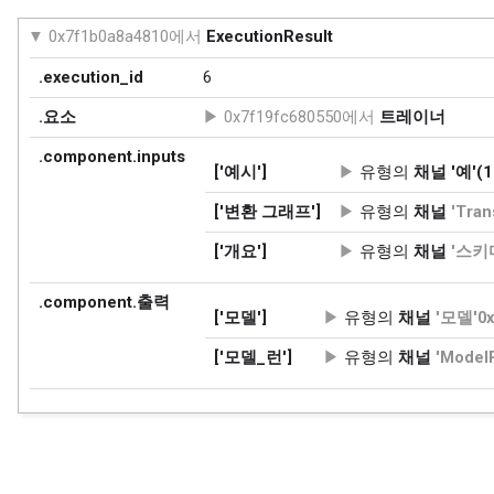
0x7f1b0a8a4810에서
ExecutionResult
.execution_id
6
.요소
0x7f19fc680550에서
트레이너
.component.inputs
['예시']
유형의
채널
'예'(1
['변환 그래프']
유형의
채널
'Tra
['개요']
유형의
채널
'스키마
.component.출력
['모델']
유형의
채널
'모델'0x
['모델_런']
유형의
채널
'Model