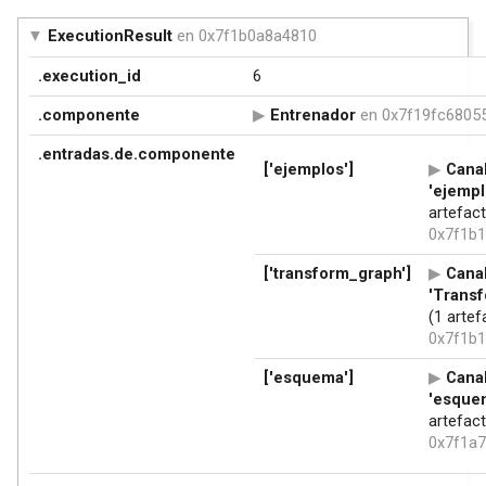
ExecutionResult
en 0x7f1b0a8a4810
.execution_id
6
.componente
Entrenador
en 0x7f19fc6805
.entradas.de.componente
['ejemplos']
Cana
'ejempl
artefac
0x7f1b
['transform_graph']
Cana
'Trans
(1 arte
0x7f1b
['esquema']
Cana
'esque
artefac
0x7f1a