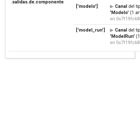
.salidas.de.componente
['modelo']
Canal
del ti
'Modelo'
(1 ar
en 0x7f19fc6
['model_run']
Canal
del ti
'ModelRun'
(1
en 0x7f19fc6