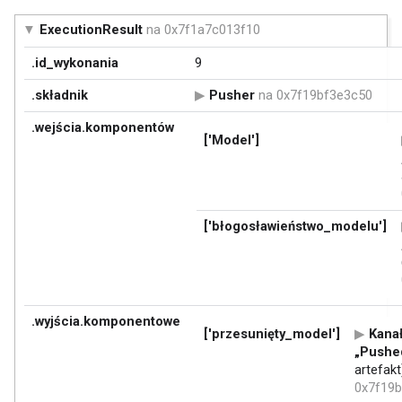
ExecutionResult
na 0x7f1a7c013f10
.id_wykonania
9
.składnik
Pusher
na 0x7f19bf3e3c50
.wejścia.komponentów
['Model']
['błogosławieństwo_modelu']
.wyjścia.komponentowe
['przesunięty_model']
Kana
„Pushe
artefak
0x7f19