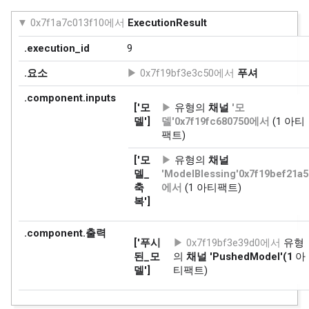
0x7f1a7c013f10에서
ExecutionResult
.execution_id
9
.요소
0x7f19bf3e3c50에서
푸셔
.component.inputs
['모
유형의
채널
'모
델']
델'0x7f19fc680750에서
(1 아티
팩트)
['모
유형의
채널
델_
'ModelBlessing'0x7f19bef21a5
축
에서
(1 아티팩트)
복']
.component.출력
['푸시
0x7f19bf3e39d0에서
유형
된_모
의
채널
'PushedModel'(1
아
델']
티팩트)