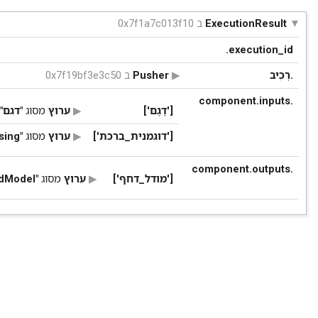
ExecutionResult
ב 0x7f1a7c013f10
‎.execution_id
.רְכִיב
Pusher
ב 0x7f19bf3e3c50
.component.inputs
['דֶגֶם']
ערוץ
מסוג
"דגם"
['דוגמנית_ברכת']
ערוץ
מסוג
"ModelBlessing"
.component.outputs
['מודל_דחף']
ערוץ
מסוג
"PushedModel"