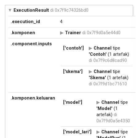
ExecutionResult
di 0x7f9c74326bd0
.execution_id
4
.komponen
Trainer
di 0x7f9d0a5e44d0
.component.inputs
['contoh']
Channel
tipe
'Contoh'
(1 artefak)
di 0x7f9c6d8cad90
['skema']
Channel
tipe
'Skema'
(1 artefak)
di 0x7f9d1bc71610
.komponen.keluaran
['model']
Channel
tipe
'Model'
(1
artefak)
di
0x7f9d0a5e4350
['model_lari']
Channel
tipe