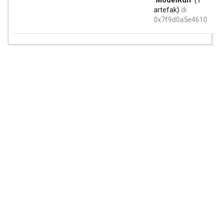
'ModelRun'
(1
artefak)
di
0x7f9d0a5e4610