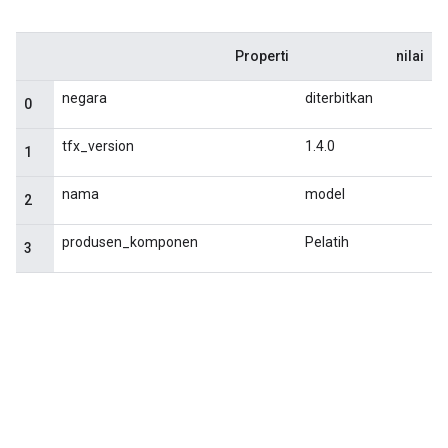
Properti
nilai
negara
diterbitkan
0
tfx_version
1.4.0
1
nama
model
2
produsen_komponen
Pelatih
3