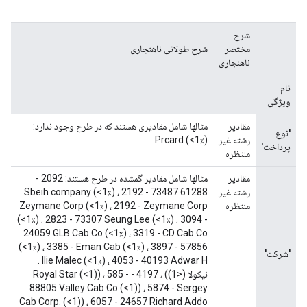
شرح
مختصر
شرح طولانی ناهنجاری
ناهنجاری
نام
ویژگی
مقادیر
مثالها شامل مقادیری هستند که در طرح وجود ندارد:
'نوع
رشته غیر
Prcard (<1٪).
پرداخت'
منتظره
مقادیر
مثالها شامل مقادیر گمشده در طرح هستند: 2092 -
رشته غیر
61288 Sbeih company (<1٪) ، 2192 - 73487
منتظره
Zeymane Corp (<1٪) ، 2192 - Zeymane Corp
(<1٪) ، 2823 - 73307 Seung Lee (<1٪) ، 3094 -
24059 GLB Cab Co (<1٪) ، 3319 - CD Cab Co
(<1٪) ، 3385 - Eman Cab (<1٪) ، 3897 - 57856
'شرکت'
Ilie Malec (<1٪) ، 4053 - 40193 Adwar H .
نیکولا (<1)) ، 4197 - Royal Star (<1)) ، 585 -
88805 Valley Cab Co (<1)) ، 5874 - Sergey
Cab Corp. (<1)) ، 6057 - 24657 Richard Addo