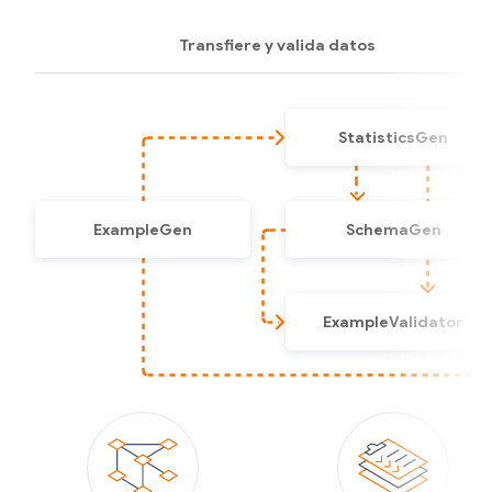
Transfiere y valida datos
StatisticsGen
Genera estadísticas de
funciones sobre los datos
ExampleGen
SchemaGen
de entrenamiento y de
deriva.
Transfiere datos en
Crea esquemas
Ver guía
canalizaciones de TFX y
mediante la inferencia de
ExampleValidator
divide, de manera
tipos, categorías y rangos
opcional, los conjuntos de
a partir de los datos de
Identifica anomalías en
datos de entrada.
entrenamiento.
los datos de
Ver guía
Ver guía
entrenamiento y deriva.
Ver guía