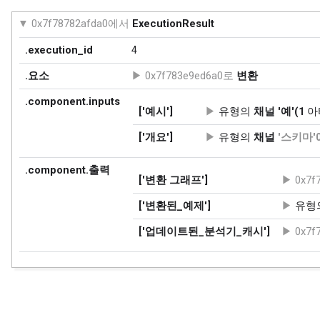
0x7f78782afda0에서
ExecutionResult
.execution_id
4
.요소
0x7f783e9ed6a0로
변환
.component.inputs
['예시']
유형의
채널
'예'(1
아
['개요']
유형의
채널
'스키마'0
.component.출력
['변환 그래프']
0x7f
['변환된_예제']
유형
['업데이트된_분석기_캐시']
0x7f