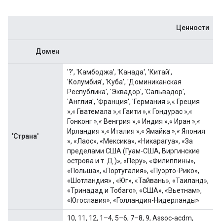
Ценности
Домен
'?', 'Камбоджа', 'Канада', 'Китай',
'Колумбия', 'Куба', 'Доминиканская
Республика', 'Эквадор', 'Сальвадор',
'Англия', 'Франция', 'Германия »,« Греция
»,« Гватемала »,« Гаити »,« Гондурас »,«
Гонконг »,« Венгрия »,« Индия »,« Иран »,«
Ирландия »,« Италия »,« Ямайка »,« Япония
'Страна'
», «Лаос», «Мексика», «Никарагуа», «За
пределами США (Гуам-США, Виргинские
острова и т. Д.)», «Перу», «Филиппины»,
«Польша», «Португалия», «Пуэрто-Рико»,
«Шотландия» , «Юг», «Тайвань», «Таиланд»,
«Тринадад и Тобаго», «США», «Вьетнам»,
«Югославия», «Голландия-Нидерланды»
10, 11, 12, 1–4, 5–6, 7–8, 9, Assoc-acdm,