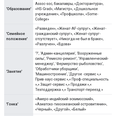
Assoc-soc, бакалавры, «Докторантура»,
'Образование'
«HS-Grad», «Магистр», «Дошкольное
учреждение», «Профшкола», «Some-
College»
«Разведен», «Женат-AF-супруг», «Женат-
'Семейное
гражданский-супруг», «Женат-супруг-
положение'
отсутствует», «Никогда не был в браке»,
«Разлучен», «Вдова»
'?', 'Админ-канцелярия', 'Вооруженные
силы', 'Ремесло-ремонт', 'Управленческий-
менеджер', 'Фермерство-рыболовство',
'Обработчики-уборщики',
'Занятие'
'Машиностроение', 'Другое -сервис »,«
Прив-хаус-сервис »,« Проф-специальность
»,« Защит-сервис »,« Продажи »,«
Техподдержка »,« Транспорт-переезд »
«Амеро-индийский-эскимосский»,
'Гонка'
«Азиатско-тихоокеанский островитянин»,
«Черный», «Другой», «Белый»