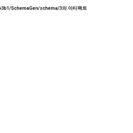
teowo3b1/SchemaGen/schema/3의 아티팩트