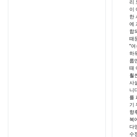
리
이
한
에
합
때
"여
하
룹
때
훨
사
니다
를
기
향
복
다
수