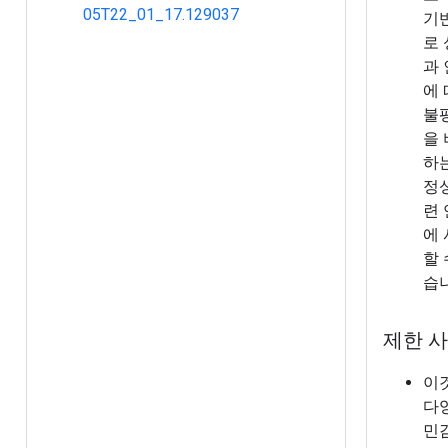
05T22_01_17.129037
기
로
과
에
불
을
하
정
련
에
할 
습
제한 
이
다
민