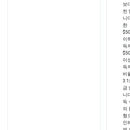
보
씬
니다
한
$50
이
득
$50
이
득
비
3:
금
니다
득
의
형
인
제