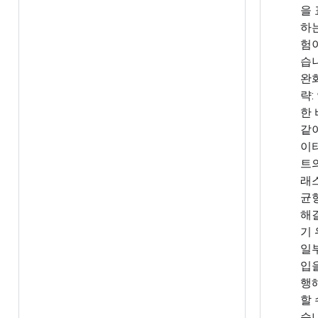
을
하
험
습
완
략:
한
같
이
트
래
균
해
기
일
입
행
할 
습