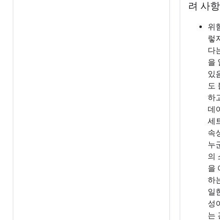
려 사항
위험
렇
다
을
있
도
하
데
세
속
누
의
을
하
일
성
는