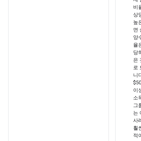
비
상
높
면
양
율
당
은
로
니다
$50
이
소
그
는
사
훨
적