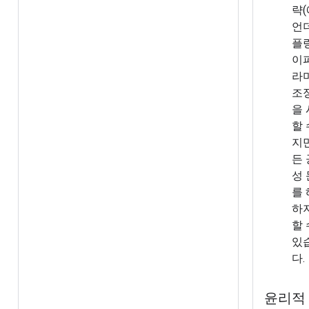
략(
언
플링
이
라
조정
을
할 
지
든
성
를
하
할
있
다.
윤리적