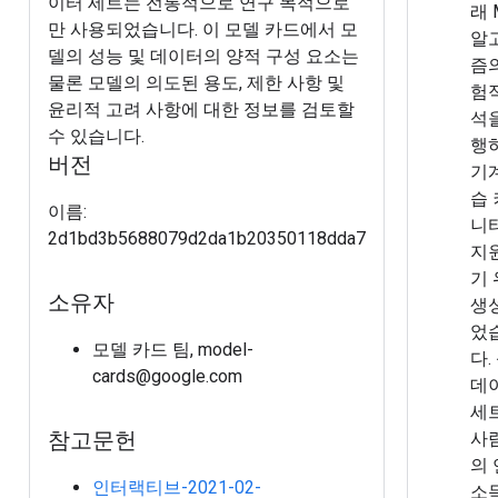
이터 세트는 전통적으로 연구 목적으로
래 
만 사용되었습니다. 이 모델 카드에서 모
알
델의 성능 및 데이터의 양적 구성 요소는
즘
물론 모델의 의도된 용도, 제한 사항 및
험
윤리적 고려 사항에 대한 정보를 검토할
석
수 있습니다.
행
버전
기
습
이름:
니
2d1bd3b5688079d2da1b20350118dda7
지
기
소유자
생
었
모델 카드 팀, model-
다.
cards@google.com
데
세
참고문헌
사
의
인터랙티브-2021-02-
소