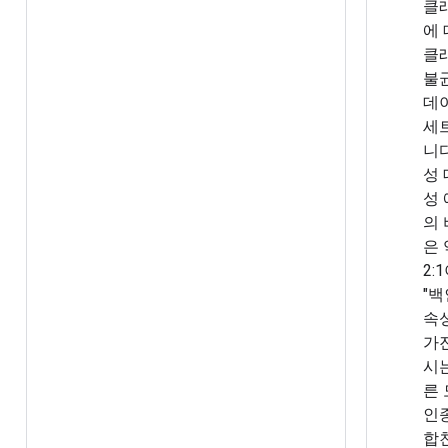
클
에
클
불
데
세
니다
성 
성
의
은 
2:
"백
속
가
시
른
인
합