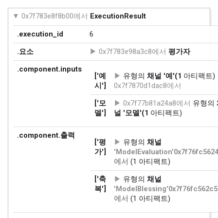
0x7f783e8f8b00에서
ExecutionResult
.execution_id
6
.요소
0x7f783e98a3c8에서
평가자
.component.inputs
['예
유형의
채널
'예'(1
아티팩트)
시']
0x7f7870d1dac8에서
['모
0x7f77b81a24a8에서
유형의
델']
널
'모델'(1
아티팩트)
.component.출력
['평
유형의
채널
가']
'ModelEvaluation'0x7f76fc562
에서
(1 아티팩트)
['축
유형의
채널
복']
'ModelBlessing'0x7f76fc562c5
에서
(1 아티팩트)