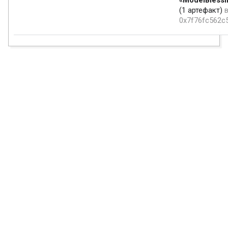
«ModelBlessi
(1 артефакт)
0x7f76fc562c