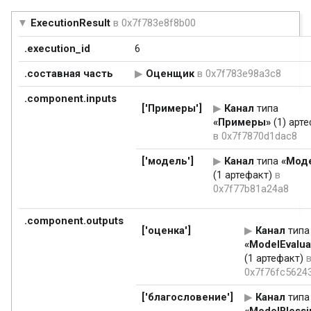
ExecutionResult
в 0x7f783e8f8b00
.execution_id
6
.составная часть
Оценщик
в 0x7f783e98a3c8
.component.inputs
['Примеры']
Канал
типа
«Примеры»
(1) арт
в 0x7f7870d1dac8
['модель']
Канал
типа
«Мод
(1 артефакт)
в
0x7f77b81a24a8
.component.outputs
['оценка']
Канал
типа
«ModelEvalua
(1 артефакт)
0x7f76fc5624
['благословение']
Канал
типа