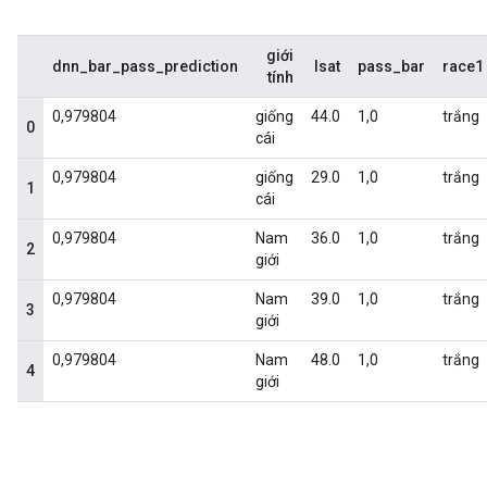
giới
dnn_bar_pass_prediction
lsat
pass_bar
race1
tính
0,979804
giống
44.0
1,0
trắng
0
cái
0,979804
giống
29.0
1,0
trắng
1
cái
0,979804
Nam
36.0
1,0
trắng
2
giới
0,979804
Nam
39.0
1,0
trắng
3
giới
0,979804
Nam
48.0
1,0
trắng
4
giới