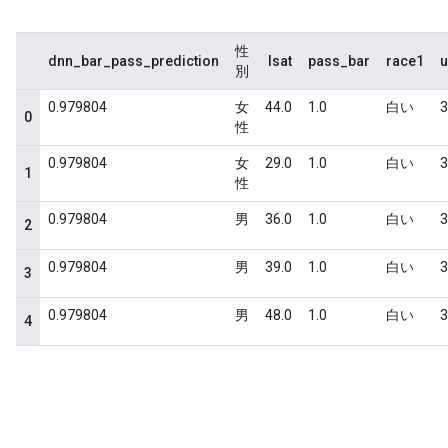
性
dnn_bar_pass_prediction
lsat
pass_bar
race1
別
0.979804
女
44.0
1.0
白い
3
0
性
0.979804
女
29.0
1.0
白い
3
1
性
0.979804
男
36.0
1.0
白い
3
2
0.979804
男
39.0
1.0
白い
3
3
0.979804
男
48.0
1.0
白い
3
4