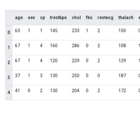
age
sex
cp
trestbps
chol
fbs
restecg
thalach
63
1
1
145
233
1
2
150
0
67
1
4
160
286
0
2
108
1
67
1
4
120
229
0
2
129
2
37
1
3
130
250
0
0
187
3
41
0
2
130
204
0
2
172
4