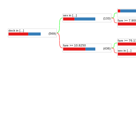
sex in [...]
(133)
fare >= 7.90
deck in [...]
(569)
fare >= 76.1
fare >= 10.8250
(436)
sex in [...]