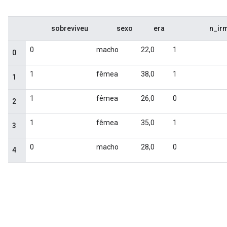
sobreviveu
sexo
era
n_ir
0
macho
22,0
1
0
1
fêmea
38,0
1
1
1
fêmea
26,0
0
2
1
fêmea
35,0
1
3
0
macho
28,0
0
4