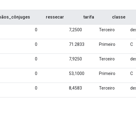
mãos_cônjuges
ressecar
tarifa
classe
0
7,2500
Terceiro
de
0
71.2833
Primeiro
C
0
7,9250
Terceiro
de
0
53,1000
Primeiro
C
0
8,4583
Terceiro
de