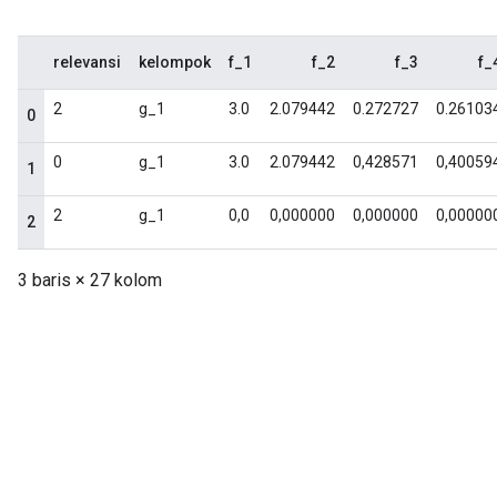
relevansi
kelompok
f_1
f_2
f_3
f_
2
g_1
3.0
2.079442
0.272727
0.26103
0
0
g_1
3.0
2.079442
0,428571
0,40059
1
2
g_1
0,0
0,000000
0,000000
0,00000
2
3 baris × 27 kolom